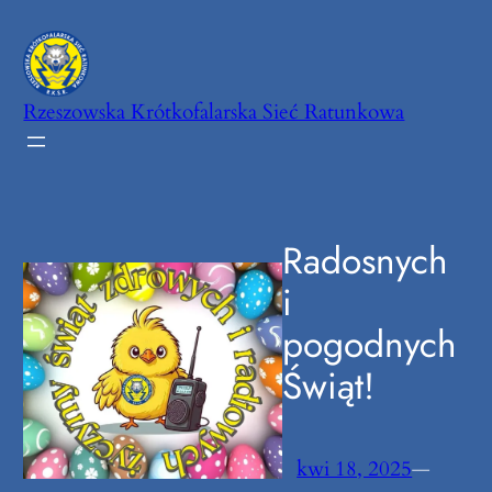
Przejdź
do
treści
Rzeszowska Krótkofalarska Sieć Ratunkowa
Radosnych
i
pogodnych
Świąt!
kwi 18, 2025
—