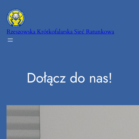
Przejdź
do
treści
Rzeszowska Krótkofalarska Sieć Ratunkowa
Dołącz do nas!