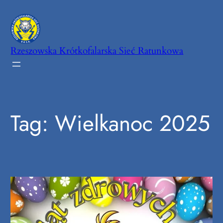
Przejdź
do
treści
Rzeszowska Krótkofalarska Sieć Ratunkowa
Tag:
Wielkanoc 2025