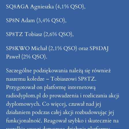
SQ8AGA Agnieszka (4,1% QSO),
SP8N Adam (3,4% QSO),
SP8TZ Tobiasz (2,6% QSO),
SP8KWO Michał (2,1% QSO) oraz SP8DAJ
Paweł (2% QSO).
Szczególne podziękowania należą się również
naszemu koledze – Tobiaszowi SP8TZ.
Przygotował on platformę internetową
radiodyplom.pl do prowadzenia i rozliczania akcji
dyplomowych. Co więcej, czuwał nad jej
działaniem podczas całej akcji rozbudowując jej
funkcjonalność. Reagował szybko i skutecznie na
wszelkie uwagi dotyczące działania platformy