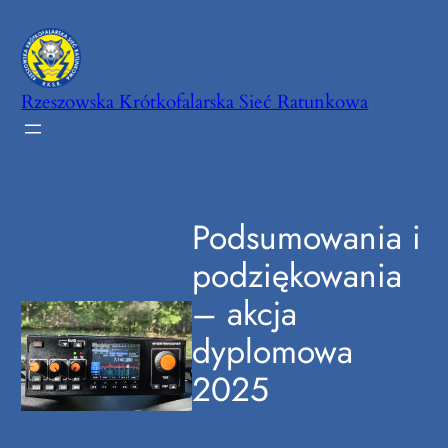
Przejdź
do
treści
Rzeszowska Krótkofalarska Sieć Ratunkowa
Podsumowania i
podziękowania
– akcja
dyplomowa
2025