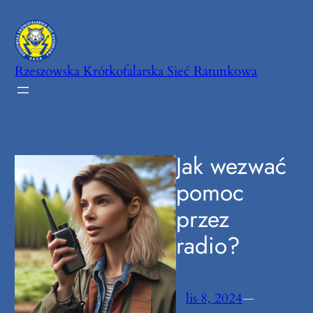
Przejdź
do
treści
Rzeszowska Krótkofalarska Sieć Ratunkowa
Jak wezwać
pomoc
przez
radio?
lis 8, 2024
—