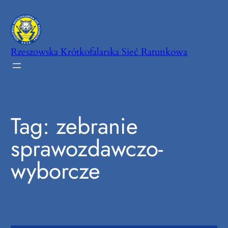
Przejdź
do
treści
Rzeszowska Krótkofalarska Sieć Ratunkowa
Tag:
zebranie
sprawozdawczo-
wyborcze