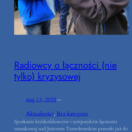
Radiowcy o łączności (nie
tylko) kryzysowej
maj 13, 2025
—
Aktualności
, 
Bez kategorii
Spotkanie krótkofalowców i sympatyków łączności
ratunkowej nad Jeziorem Tarnobrzeskim przeszło już do