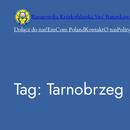
Przejdź
do
Rzeszowska Krótkofalarska Sieć Ratunkow
treści
Dołącz do nas!
EmCom Poland
Kontakt
O nas
Polit
Tag:
Tarnobrzeg