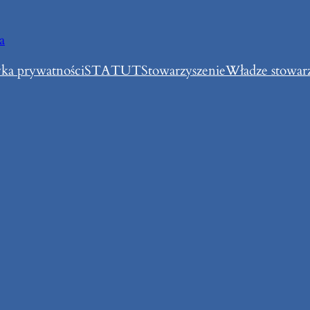
a
yka prywatności
STATUT
Stowarzyszenie
Władze stowar