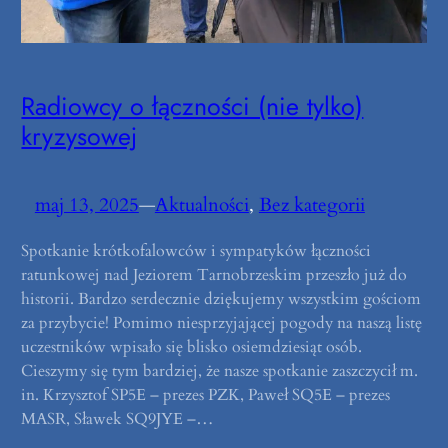
Radiowcy o łączności (nie tylko)
kryzysowej
maj 13, 2025
—
Aktualności
, 
Bez kategorii
Spotkanie krótkofalowców i sympatyków łączności
ratunkowej nad Jeziorem Tarnobrzeskim przeszło już do
historii. Bardzo serdecznie dziękujemy wszystkim gościom
za przybycie! Pomimo niesprzyjającej pogody na naszą listę
uczestników wpisało się blisko osiemdziesiąt osób.
Cieszymy się tym bardziej, że nasze spotkanie zaszczycił m.
in. Krzysztof SP5E – prezes PZK, Paweł SQ5E – prezes
MASR, Sławek SQ9JYE –…