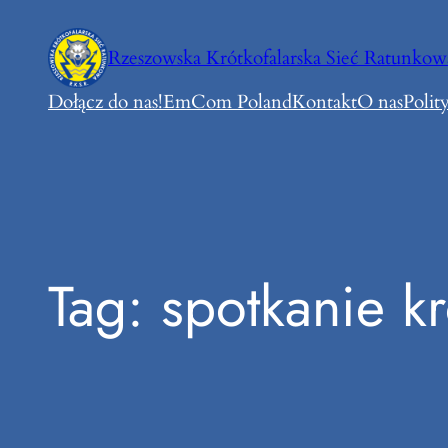
Przejdź
do
Rzeszowska Krótkofalarska Sieć Ratunkow
treści
Dołącz do nas!
EmCom Poland
Kontakt
O nas
Polit
Tag:
spotkanie k