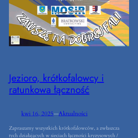
Jezioro, krótkofalowcy i
ratunkowa łączność
kwi 16, 2025
—
Aktualności
Zapraszamy wszystkich krótkofalowców, a zwłaszcza
tych działających w sieciach łączności kryzysowych /