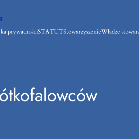
a
yka prywatności
STATUT
Stowarzyszenie
Władze stowar
rótkofalowców