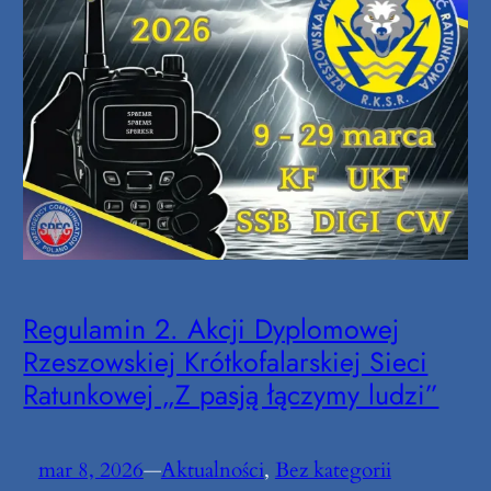
Regulamin 2. Akcji Dyplomowej
Rzeszowskiej Krótkofalarskiej Sieci
Ratunkowej „Z pasją łączymy ludzi”
mar 8, 2026
—
Aktualności
, 
Bez kategorii