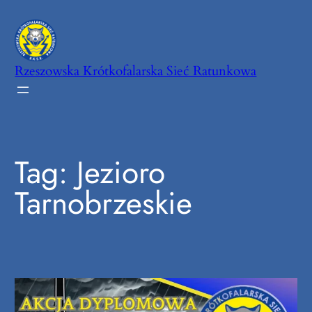
Przejdź
do
treści
Rzeszowska Krótkofalarska Sieć Ratunkowa
Tag:
Jezioro
Tarnobrzeskie